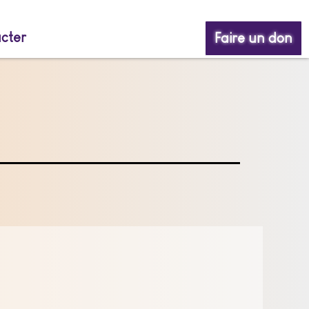
cter
Faire un don